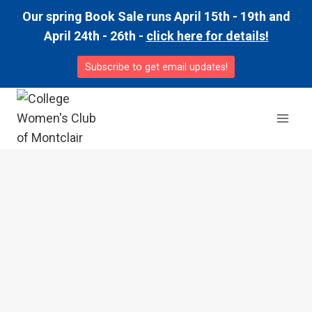
Skip
Our spring Book Sale runs April 15th - 19th and
to
April 24th - 26th -
click here for details!
content
Subscribe to get email updates!