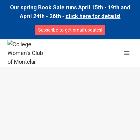
Skip
Our spring Book Sale runs April 15th - 19th and
to
April 24th - 26th -
click here for details!
content
Subscribe to get email updates!